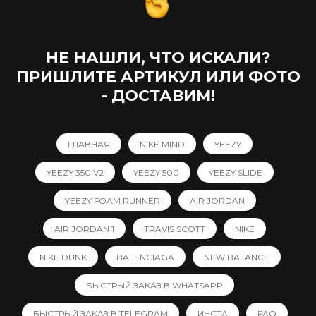
НЕ НАШЛИ, ЧТО ИСКАЛИ?
ПРИШЛИТЕ АРТИКУЛ ИЛИ ФОТО
- ДОСТАВИМ!
ГЛАВНАЯ
NIKE MIND
YEEZY
YEEZY 350 V2
YEEZY 500
YEEZY SLIDE
YEEZY FOAM RUNNER
AIR JORDAN
AIR JORDAN 1
TRAVIS SCOTT
NIKE
NIKE DUNK
BALENCIAGA
NEW BALANCE
БЫСТРЫЙ ЗАКАЗ В WHATSAPP
БЫСТРЫЙ ЗАКАЗ В TELEGRAM
ИНСТА
FAQ