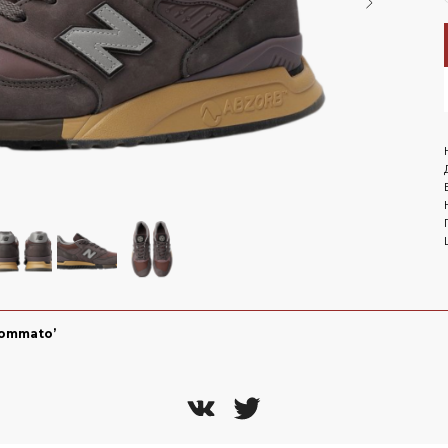
LET'S GO!
NEW BALANCE 1906R Aimé
Leon Dore - Jade
ОМОКОДУ 'NEW'
On 
te
 Nike
Air Jordan
NEW BALANCE 2002R Joe
Freshgoods Conversations
Amongst Us
Gommato’