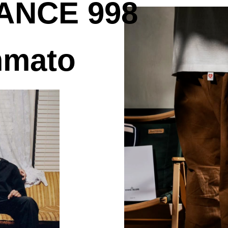
ANCE 998
mmato
КР
В каталог