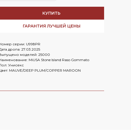
Заказать в
WhatsApp
Заказать в
Telegram
КУПИТЬ
ГАРАНТИЯ ЛУЧШЕЙ ЦЕНЫ
Номер серии: U998PR
Cloud
Дата дропа: 27.03.2025
Выпущено моделей: 25000
Наименование: MiUSA Stone Island Raso Gommato
Пол: Унисекс
Цвет: MAUVE/DEEP PLUM/COPPER MAROON
OLD MONEY HERE
Nike Mind