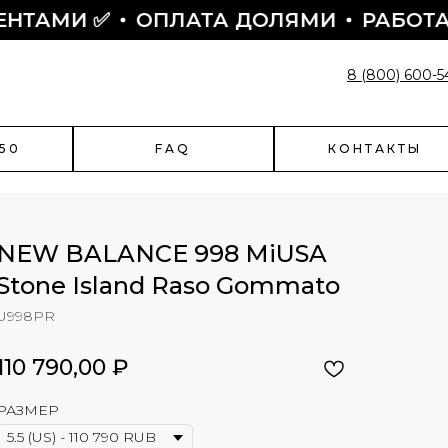
МИ ✅
ОПЛАТА ДОЛЯМИ
РАБОТАЕМ С 
8 (800) 600-5
50
FAQ
КОНТАКТЫ
NEW BALANCE 998 MiUSA
Stone Island Raso Gommato
enciaga
Быстрый заказ
U998PR
чить скидку?
Поможем оформить заказ:
110 790,00
₽
- подскажем по наличию
- подберем размер
РАЗМЕР
- назначим отправку