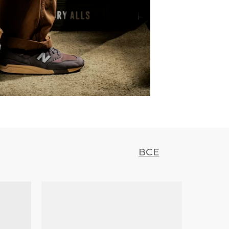
500
700
M
750
QNTM
ВСЕ