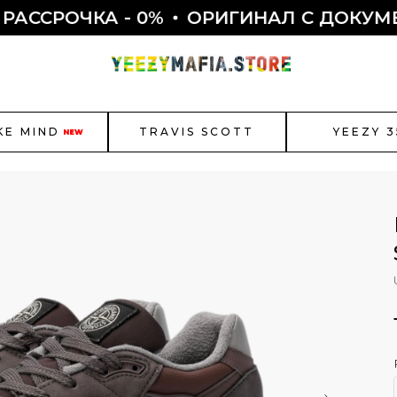
РОЧКА - 0%
ОРИГИНАЛ С ДОКУМЕНТА
KE MIND
TRAVIS SCOTT
YEEZY 3
NEW
r Jordan
New Balance
Bal
Как полу
Смотреть все
ЫБОР