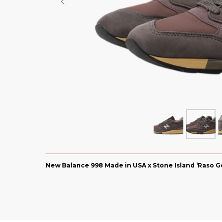
Air Jordan 6
Yeezy 450
Air Max
Yeezy 500
Dunk
Yeezy 700
СКИДКА 5000 ПО ПР
Travis Scott
Yeezy 750
Nike x Sacai
Yeezy QNTM
Yeezy Slide
Nike x Off-Whi
Yeezy Foam Runner
Смотреть все
Смотреть все 
Yeezy 350 V 1
Yeezy Desert Boot
New Balance 998 Made in USA x Stone Island ‘Raso 
Смотреть все