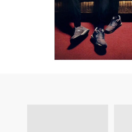
350 V2
38
SLIDE
FOAM R
WHATSAPP
TELE