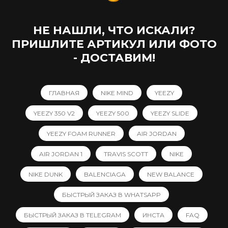
НЕ НАШЛИ, ЧТО ИСКАЛИ?
ПРИШЛИТЕ АРТИКУЛ ИЛИ ФОТО
- ДОСТАВИМ!
ГЛАВНАЯ
NIKE MIND
YEEZY
YEEZY 350 V2
YEEZY 500
YEEZY SLIDE
YEEZY FOAM RUNNER
AIR JORDAN
AIR JORDAN 1
TRAVIS SCOTT
NIKE
NIKE DUNK
BALENCIAGA
NEW BALANCE
БЫСТРЫЙ ЗАКАЗ В WHATSAPP
БЫСТРЫЙ ЗАКАЗ В TELEGRAM
ИНСТА
FAQ