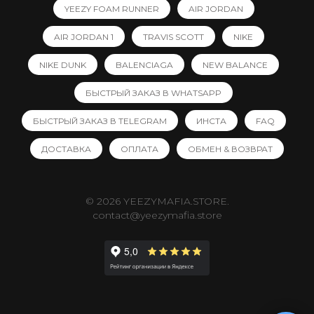
YEEZY FOAM RUNNER
AIR JORDAN
AIR JORDAN 1
TRAVIS SCOTT
NIKE
NIKE DUNK
BALENCIAGA
NEW BALANCE
БЫСТРЫЙ ЗАКАЗ В WHATSAPP
БЫСТРЫЙ ЗАКАЗ В TELEGRAM
ИНСТА
FAQ
ДОСТАВКА
ОПЛАТА
ОБМЕН & ВОЗВРАТ
© 2026 YEEZYMAFIA.STORE.
contact@yeezymafia.store