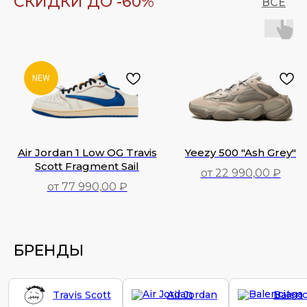
СКИДКИ ДО -60%
ВСЕ
NEW
Air Jordan 1 Low OG Travis
Yeezy 500 "Ash Grey"
Scott Fragment Sail
от 22 990,00 ₽
от 77 990,00 ₽
77 990,00
₽
22 990,00
₽
БРЕНДЫ
Travis Scott
Air Jordan
Balenc