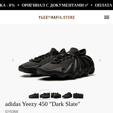
- 0%
ОРИГИНАЛ С ДОКУМЕНТАМИ ✅
ОПЛАТА Д
СКИДКА 7777₽
ПО ПРОМОКОДУ BLACKFRIDAY
adidas Yeezy 450 "Dark Slate"
GY5368