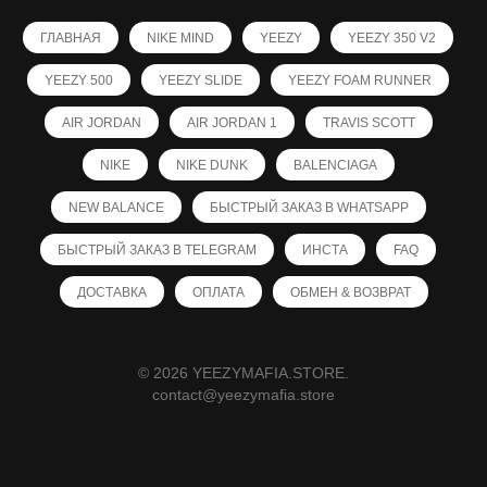
ГЛАВНАЯ
NIKE MIND
YEEZY
YEEZY 350 V2
YEEZY 500
YEEZY SLIDE
YEEZY FOAM RUNNER
AIR JORDAN
AIR JORDAN 1
TRAVIS SCOTT
NIKE
NIKE DUNK
BALENCIAGA
NEW BALANCE
БЫСТРЫЙ ЗАКАЗ В WHATSAPP
БЫСТРЫЙ ЗАКАЗ В TELEGRAM
ИНСТА
FAQ
ДОСТАВКА
ОПЛАТА
ОБМЕН & ВОЗВРАТ
© 2026 YEEZYMAFIA.STORE.
contact@yeezymafia.store