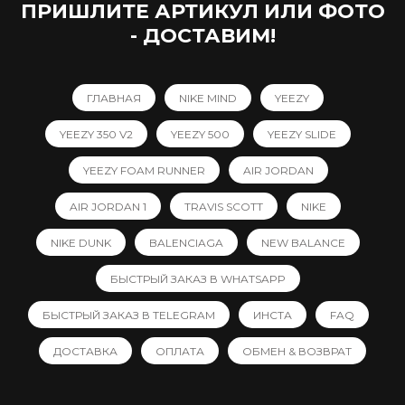
ПРИШЛИТЕ АРТИКУЛ ИЛИ ФОТО
- ДОСТАВИМ!
ГЛАВНАЯ
NIKE MIND
YEEZY
YEEZY 350 V2
YEEZY 500
YEEZY SLIDE
YEEZY FOAM RUNNER
AIR JORDAN
AIR JORDAN 1
TRAVIS SCOTT
NIKE
NIKE DUNK
BALENCIAGA
NEW BALANCE
БЫСТРЫЙ ЗАКАЗ В WHATSAPP
БЫСТРЫЙ ЗАКАЗ В TELEGRAM
ИНСТА
FAQ
ДОСТАВКА
ОПЛАТА
ОБМЕН & ВОЗВРАТ