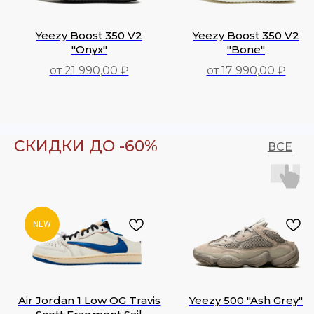
Yeezy Boost 350 V2
Yeezy Boost 350 V2
"Onyx"
"Bone"
от 21 990,00 ₽
от 17 990,00 ₽
17 990,00
₽
21 990,00
₽
СКИДКИ ДО -60%
ВСЕ
NEW
Air Jordan 1 Low OG Travis
Yeezy 500 "Ash Grey"