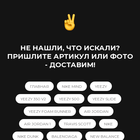
НЕ НАШЛИ, ЧТО ИСКАЛИ?
ПРИШЛИТЕ АРТИКУЛ ИЛИ ФОТО
- ДОСТАВИМ!
ГЛАВНАЯ
NIKE MIND
YEEZY
YEEZY 350 V2
YEEZY 500
YEEZY SLIDE
YEEZY FOAM RUNNER
AIR JORDAN
AIR JORDAN 1
TRAVIS SCOTT
NIKE
NIKE DUNK
BALENCIAGA
NEW BALANCE