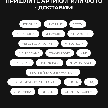
ПРИШЛИТЕ АРТИКУЛ ИЛИ ФОТО
- ДОСТАВИМ!
ГЛАВНАЯ
NIKE MIND
YEEZY
YEEZY 350 V2
YEEZY 500
YEEZY SLIDE
YEEZY FOAM RUNNER
AIR JORDAN
AIR JORDAN 1
TRAVIS SCOTT
NIKE
NIKE DUNK
BALENCIAGA
NEW BALANCE
БЫСТРЫЙ ЗАКАЗ В WHATSAPP
БЫСТРЫЙ ЗАКАЗ В TELEGRAM
ИНСТА
FAQ
ДОСТАВКА
ОПЛАТА
ОБМЕН & ВОЗВРАТ