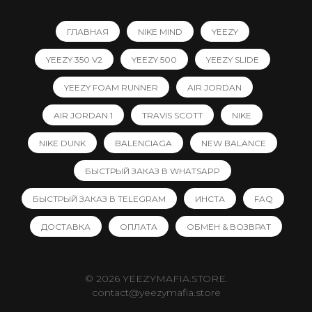
ГЛАВНАЯ
NIKE MIND
YEEZY
YEEZY 350 V2
YEEZY 500
YEEZY SLIDE
YEEZY FOAM RUNNER
AIR JORDAN
AIR JORDAN 1
TRAVIS SCOTT
NIKE
NIKE DUNK
BALENCIAGA
NEW BALANCE
БЫСТРЫЙ ЗАКАЗ В WHATSAPP
БЫСТРЫЙ ЗАКАЗ В TELEGRAM
ИНСТА
FAQ
ДОСТАВКА
ОПЛАТА
ОБМЕН & ВОЗВРАТ
© 2026 YEEZYMAFIA.STORE.
contact@yeezymafia.store