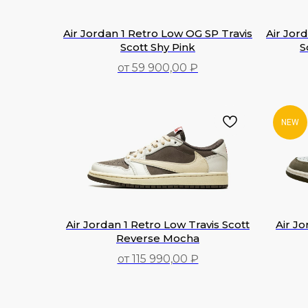
Air Jordan 1 Retro Low OG SP Travis
Air Jor
Scott Shy Pink
S
от 59 900,00 ₽
59 900,00
₽
NEW
Air Jordan 1 Retro Low Travis Scott
Air J
Reverse Mocha
от 115 990,00 ₽
115 990,00
₽