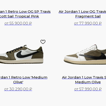
dan 1 Retro Low OG SP Travis
Air Jordan 1 Low OG Travi
cott Sail Tropical Pink
Fragment Sail
от 55 900,00 ₽
от 77 990,00 ₽
55 900,00
₽
77 990,00
₽
ordan 1 Retro Low 'Medium
Air Jordan 1 Low Travis 
Olive'
Medium Olive
от 30 290,00 ₽
от 57 990,00 ₽
30 290,00
₽
57 990,00
₽