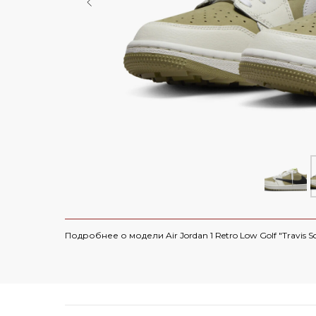
Air Jordan 6
Yeezy 450
Air Max
Yeezy 500
Dunk
Yeezy 700
СКИДКА 5000 ПО ПР
Travis Scott
Yeezy 750
Nike x Sacai
Yeezy QNTM
Yeezy Slide
Nike x Off-Whi
Yeezy Foam Runner
Смотреть все
Смотреть все 
Yeezy 350 V 1
Yeezy Desert Boot
Подробнее о модели Air Jordan 1 Retro Low Golf "Travis Sco
Смотреть все