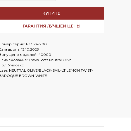
Заказать в
WhatsApp
Заказать в
Telegram
КУПИТЬ
ГАРАНТИЯ ЛУЧШЕЙ ЦЕНЫ
Номер серии: FZ3124-200
Cloud
Дата дропа: 13.10.2023
Выпущено моделей: 40000
Наименование: Travis Scott Neutral Olive
Пол: Унисекс
Цвет: NEUTRAL OLIVE/BLACK-SAIL-LT LEMON TWIST-
BAROQUE BROWN-WHITE
OLD MONEY HERE
Nike Mind