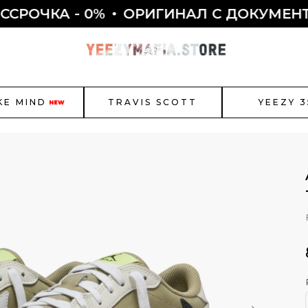
А - 0%
ОРИГИНАЛ С ДОКУМЕНТАМИ 
KE MIND
TRAVIS SCOTT
YEEZY 3
NEW
r Jordan
New Balance
Bal
Как полу
Смотреть все
ЫБОР