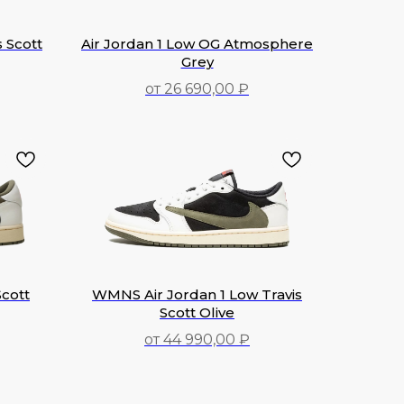
s Scott
Air Jordan 1 Low OG Atmosphere
Grey
от 26 690,00 ₽
26 690,00
₽
Scott
WMNS Air Jordan 1 Low Travis
Scott Olive
от 44 990,00 ₽
44 990,00
₽