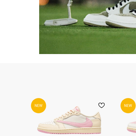
350 V2
38
SLIDE
FOAM R
NEW
NEW
WHATSAPP
TELE