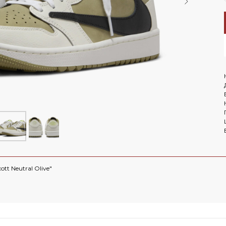
LET'S GO!
NEW BALANCE 1906R Aimé
Leon Dore - Jade
ОМОКОДУ 'NEW'
On 
te
 Nike
Air Jordan
NEW BALANCE 2002R Joe
Freshgoods Conversations
Amongst Us
tt Neutral Olive"