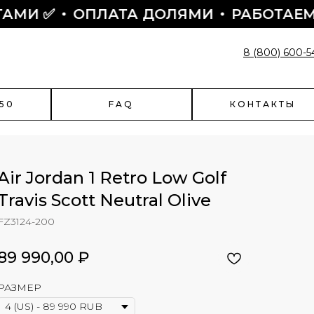
✅
ОПЛАТА ДОЛЯМИ
РАБОТАЕМ С 2015
8 (800) 600-5
50
FAQ
КОНТАКТЫ
Air Jordan 1 Retro Low Golf
Travis Scott Neutral Olive
enciaga
Быстрый заказ
FZ3124-200
чить скидку?
Поможем оформить заказ:
89 990,00
₽
- подскажем по наличию
- подберем размер
РАЗМЕР
- назначим отправку