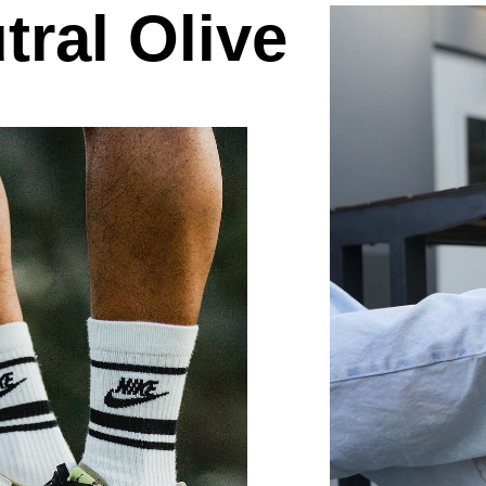
tral Olive
КР
В каталог