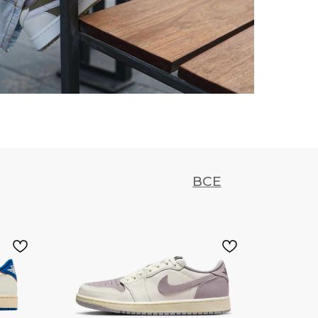
500
700
M
ВСЕ
750
QNTM